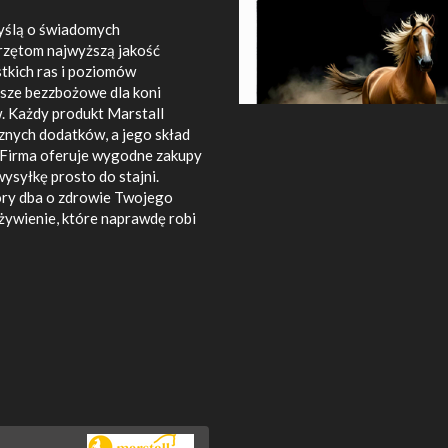
myślą o świadomych
erzętom najwyższą jakość
stkich ras i poziomów
asze bezzbożowe dla koni
. Każdy produkt Marstall
cznych dodatków, a jego skład
 Firma oferuje wygodne zakupy
ysyłkę prosto do stajni.
tóry dba o zdrowie Twojego
 żywienie, które naprawdę robi