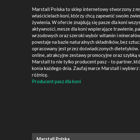
Marstall Polska to sklep internetowy stworzony z 
właścicielach koni, którzy chcą zapewnić swoim zwi
żywienia. W ofercie znajdują się pasze dla koni wszy
aktywności, mesze dla koni wspierające trawienie, p
wrzodowych oraz szeroki wybór witamin i minerałów
powstaje na bazie naturalnych składników, bez sztu
opracowany jest przez doświadczonych dietetyków.
online, atrakcyjne zestawy promocyjne oraz szybką w
Marstall to nie tylko producent pasz – to partner, k
konia każdego dnia. Zaufaj marce Marstall i wybierz
różnicę.
Producent pasz dla koni
Marstall Polska