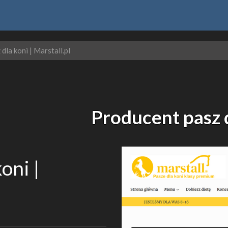
dla koni | Marstall.pl
Producent pasz d
oni |