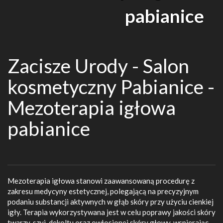
pabianice
Zacisze Urody - Salon
kosmetyczny Pabianice -
Mezoterapia igłowa
pabianice
Mezoterapia igłowa stanowi zaawansowaną procedurę z
zakresu medycyny estetycznej, polegającą na precyzyjnym
podaniu substancji aktywnych w głąb skóry przy użyciu cienkiej
igły. Terapia wykorzystywana jest w celu poprawy jakości skóry
twarzy, szyi, dekoltu oraz owłosionej skóry głowy, wspierając