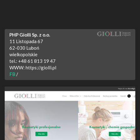
PHP Giolli Sp. z o.o.
11 Listopada 67
62-030
Luboń
wielkopolskie
tel.:
+48 61 813 19 47
WWW:
https://giolli.pl
FB
/