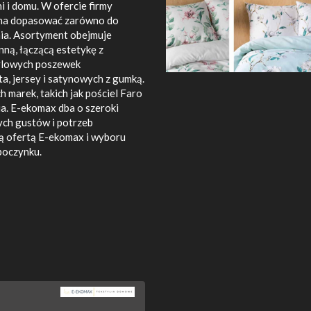
i i domu. W ofercie firmy
ożna dopasować zarówno do
nia. Asortyment obejmuje
ną, łączącą estetykę z
tylowych poszewek
a, jersey i satynowych z gumką.
marek, takich jak pościel Faro
ia. E-ekomax dba o szeroki
ch gustów i potrzeb
ą ofertą E-ekomax i wyboru
poczynku.
n