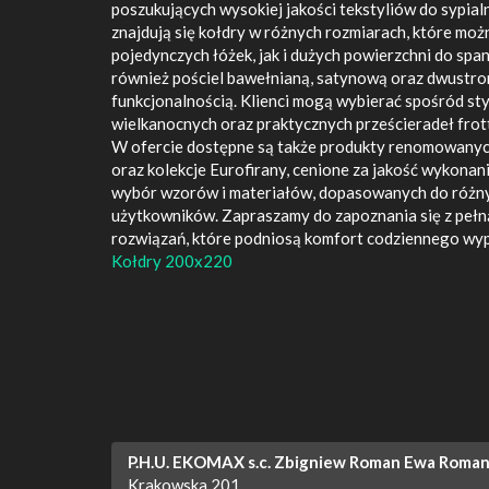
poszukujących wysokiej jakości tekstyliów do sypialn
znajdują się kołdry w różnych rozmiarach, które m
pojedynczych łóżek, jak i dużych powierzchni do spa
również pościel bawełnianą, satynową oraz dwustron
funkcjonalnością. Klienci mogą wybierać spośród s
wielkanocnych oraz praktycznych prześcieradeł frott
W ofercie dostępne są także produkty renomowanych 
oraz kolekcje Eurofirany, cenione za jakość wykonan
wybór wzorów i materiałów, dopasowanych do różny
użytkowników. Zapraszamy do zapoznania się z pełn
rozwiązań, które podniosą komfort codziennego wy
Kołdry 200x220
P.H.U. EKOMAX s.c. Zbigniew Roman Ewa Roma
Krakowska 201